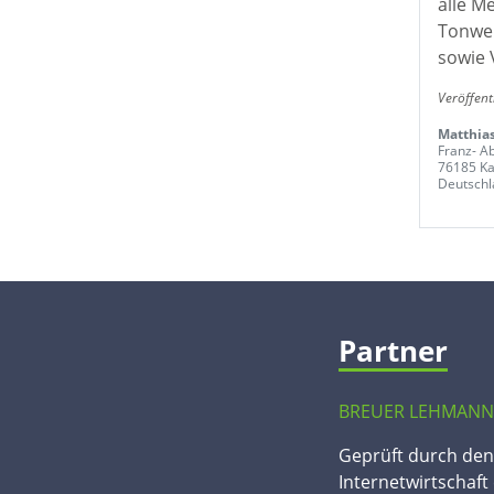
alle M
Tonwer
sowie 
Veröffent
Matthias
Franz- Ab
76185 Ka
Deutschl
Partner
BREUER LEHMANN
Geprüft durch de
Internetwirtschaft 