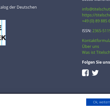
talog der Deutschen
info@titelschu
https://titelsc
+49 (0) 89 885 
ISSN:
2365-511
Kontaktformul
Über uns
Was ist Titelsch
Folgen Sie uns
Ok, weite