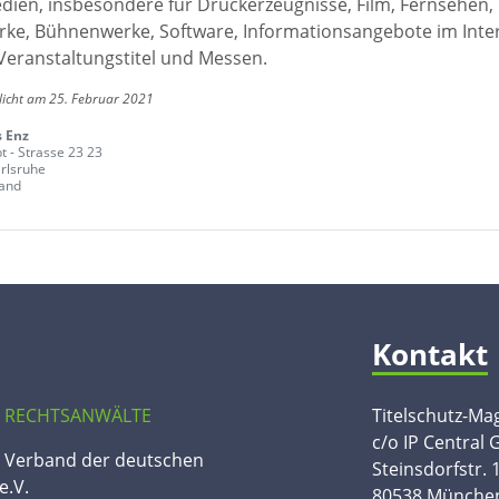
edien, insbesondere für Druckerzeugnisse, Film, Fernsehen,
ke, Bühnenwerke, Software, Informationsangebote im Inte
Veranstaltungstitel und Messen.
licht am 25. Februar 2021
 Enz
t - Strasse 23 23
rlsruhe
and
Kontakt
 RECHTSANWÄLTE
Titelschutz-Ma
c/o IP Central
n Verband der deutschen
Steinsdorfstr. 
e.V.
80538 Münche