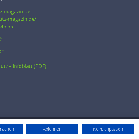
tz-magazin.de
hutz-magazin.de/
645 55
9
ar
utz – Infoblatt (PDF)
rmachen
Ablehnen
Nein, anpassen