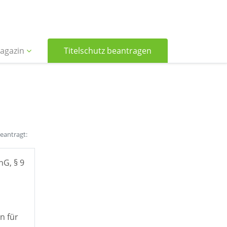
agazin
Titelschutz beantragen
beantragt:
hG, § 9
n für