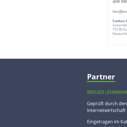
alle M
Veröffent
Coskun 
Schorndo
73730 Es
Deutschl
Partner
BREUER LEHMANN
Geprüft durch de
Internetwirtschaft 
Eingetragen im Ka