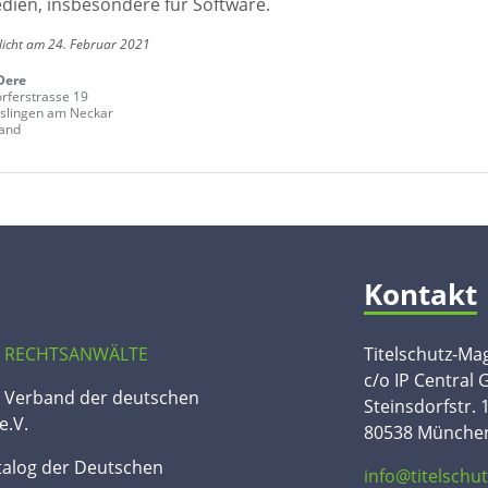
edien, insbesondere für Software.
licht am 24. Februar 2021
Dere
rferstrasse 19
slingen am Neckar
and
Kontakt
 RECHTSANWÄLTE
Titelschutz-Ma
c/o IP Central
n Verband der deutschen
Steinsdorfstr. 
e.V.
80538 Münche
talog der Deutschen
info@titelschu