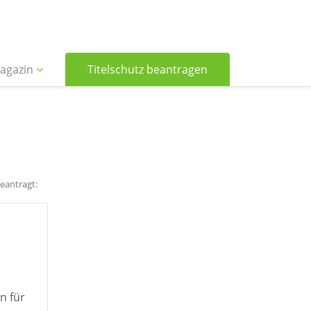
agazin
Titelschutz beantragen
beantragt:
n für