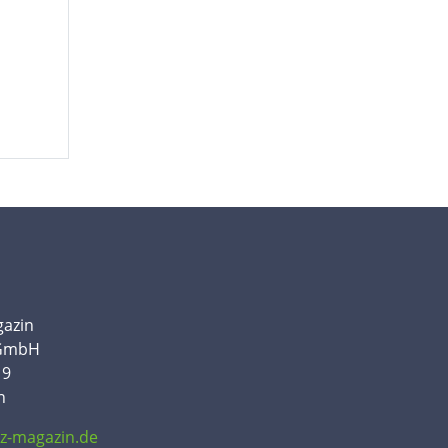
gazin
 GmbH
19
n
tz-magazin.de