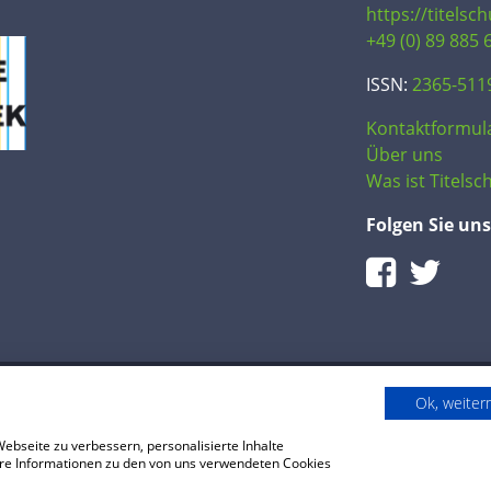
https://titelsc
+49 (0) 89 885 
ISSN:
2365-511
Kontaktformul
Über uns
Was ist Titelsch
Folgen Sie uns
Ok, weite
bseite zu verbessern, personalisierte Inhalte
reise
Impressum
tere Informationen zu den von uns verwendeten Cookies