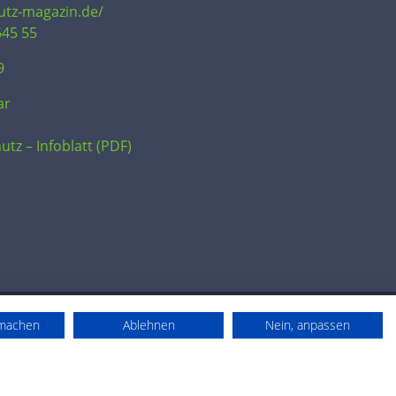
hutz-magazin.de/
645 55
9
ar
utz – Infoblatt (PDF)
rmachen
Ablehnen
Nein, anpassen