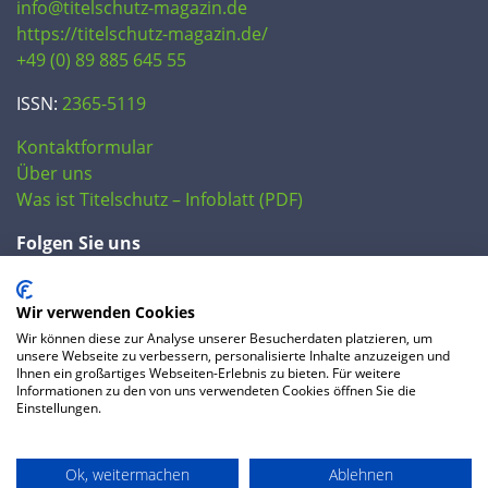
info@titelschutz-magazin.de
https://titelschutz-magazin.de/
+49 (0) 89 885 645 55
ISSN:
2365-5119
Kontaktformular
Über uns
Was ist Titelschutz – Infoblatt (PDF)
Folgen Sie uns
Wir verwenden Cookies
Wir können diese zur Analyse unserer Besucherdaten platzieren, um
unsere Webseite zu verbessern, personalisierte Inhalte anzuzeigen und
Ihnen ein großartiges Webseiten-Erlebnis zu bieten. Für weitere
Informationen zu den von uns verwendeten Cookies öffnen Sie die
Einstellungen.
© 2020 IP Central GmbH
Ok, weitermachen
Ablehnen
FAQ
Datenschutzerklärung
AGB
Preise