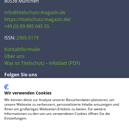
80538 München
info@titelschutz-magazin.de
https://titelschutz-magazin.de/
+49 (0) 89 885 645 55
ISSN:
2365-5119
Kontaktformular
Über uns
Was ist Titelschutz – Infoblatt (PDF)
Folgen Sie uns
Wir verwenden Cookies
Wir können diese zur Analyse unserer Besucherdaten platzieren, um
unsere Webseite zu verbessern, personalisierte Inhalte anzuzeigen und
Ihnen ein großartiges Webseiten-Erlebnis zu bieten. Für weitere
Informationen zu den von uns verwendeten Cookies öffnen Sie die
Einstellungen.
© 2020 IP Central GmbH