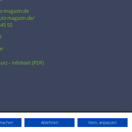
tz-magazin.de
hutz-magazin.de/
645 55
9
ar
utz – Infoblatt (PDF)
rmachen
Ablehnen
Nein, anpassen