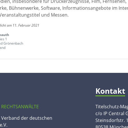
edien, insbesondere für Druckerzeugnisse, Film, Fernsehen,
ke, Bühnenwerke, Software, Informationsangebote im Inte
Veranstaltungstitel und Messen.
licht am 11. Februar 2021
nauth
ies 1
ad Grönenbach
and
Kontakt
 RECHTSANWÄLTE
Titelschutz-Ma
c/o IP Central
n Verband der deutschen
Steinsdorfstr. 
e.V.
80538 Münche