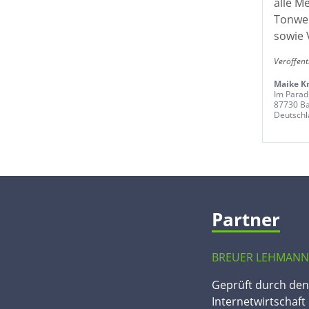
alle M
Tonwer
sowie 
Veröffent
Maike K
Im Parad
87730 B
Deutschl
Partner
BREUER LEHMANN
Geprüft durch de
Internetwirtschaft 