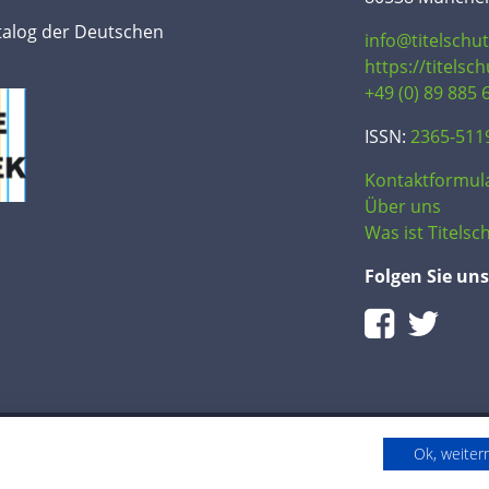
talog der Deutschen
info@titelschu
https://titelsc
+49 (0) 89 885 
ISSN:
2365-511
Kontaktformul
Über uns
Was ist Titelsch
Folgen Sie uns
Ok, weite