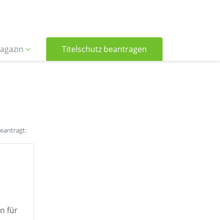
agazin
Titelschutz beantragen
beantragt:
n für