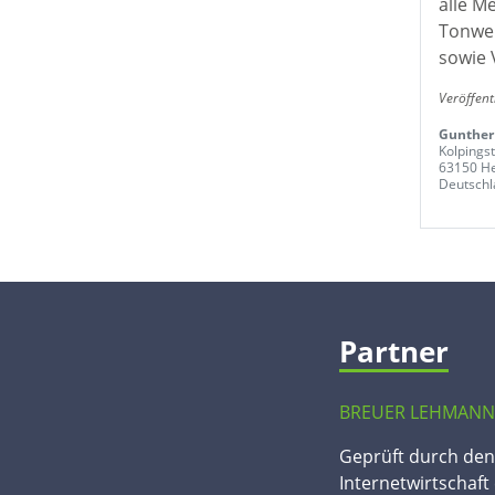
alle M
Tonwer
sowie 
Veröffent
Gunther
Kolpingst
63150 H
Deutschl
Partner
BREUER LEHMANN
Geprüft durch de
Internetwirtschaft 