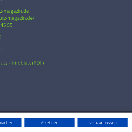
tz-magazin.de
hutz-magazin.de/
645 55
9
ar
utz – Infoblatt (PDF)
rmachen
Ablehnen
Nein, anpassen