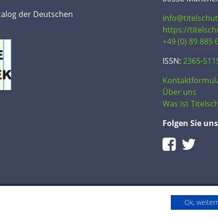
talog der Deutschen
info@titelschu
https://titelsc
+49 (0) 89 885 
ISSN:
2365-511
Kontaktformul
Über uns
Was ist Titelsch
Folgen Sie uns
Ok, weite