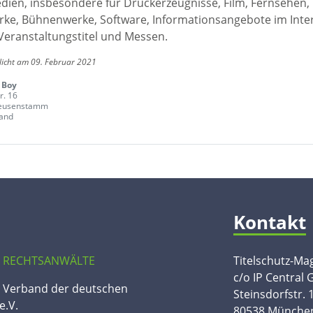
edien, insbesondere für Druckerzeugnisse, Film, Fernsehen,
ke, Bühnenwerke, Software, Informationsangebote im Inte
Veranstaltungstitel und Messen.
licht am 09. Februar 2021
 Boy
r. 16
eusenstamm
and
Kontakt
 RECHTSANWÄLTE
Titelschutz-Ma
c/o IP Central
n Verband der deutschen
Steinsdorfstr. 
e.V.
80538 Münche