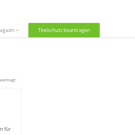
agazin
Titelschutz beantragen
beantragt:
n für