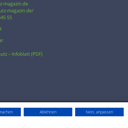
tz-magazin.de
hutz-magazin.de/
645 55
9
ar
utz – Infoblatt (PDF)
rmachen
Ablehnen
Nein, anpassen