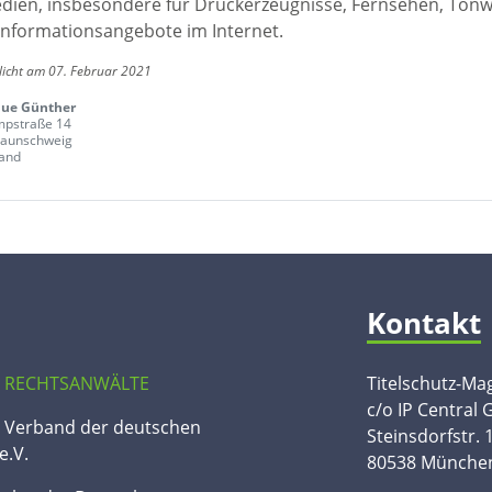
edien, insbesondere für Druckerzeugnisse, Fernsehen, Ton
Informationsangebote im Internet.
licht am 07. Februar 2021
ue Günther
mpstraße 14
raunschweig
and
Kontakt
 RECHTSANWÄLTE
Titelschutz-Ma
c/o IP Central
n Verband der deutschen
Steinsdorfstr. 
e.V.
80538 Münche