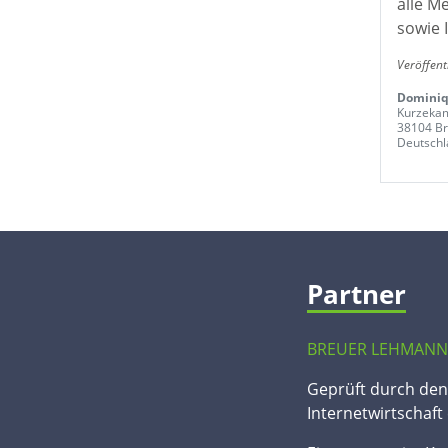
alle M
sowie 
Veröffent
Dominiq
Kurzeka
38104 B
Deutschl
Partner
BREUER LEHMANN
Geprüft durch de
Internetwirtschaft 