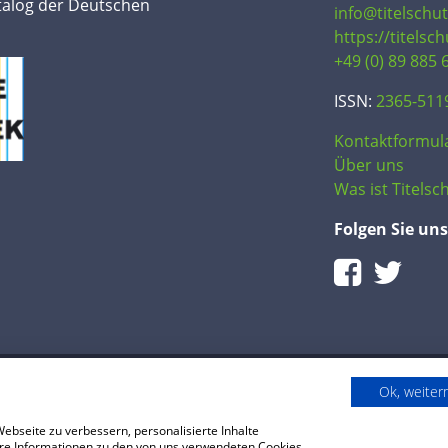
talog der Deutschen
info@titelschu
https://titelsc
+49 (0) 89 885 
ISSN:
2365-511
Kontaktformul
Über uns
Was ist Titelsch
Folgen Sie uns
Ok, weite
bseite zu verbessern, personalisierte Inhalte
reise
Impressum
tere Informationen zu den von uns verwendeten Cookies