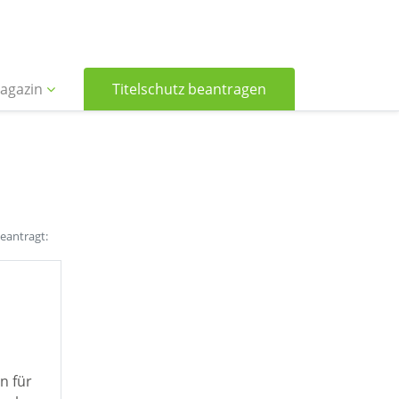
agazin
Titelschutz beantragen
beantragt:
n für