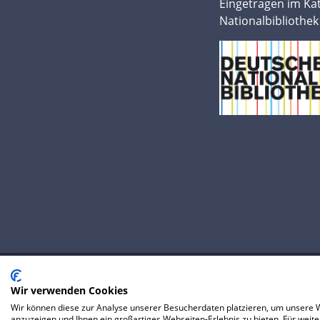
Eingetragen im Ka
Nationalbibliothek
Wir verwenden Cookies
© 2020 IP Central GmbH
Wir können diese zur Analyse unserer Besucherdaten platzieren, um unsere We
FAQ
Datenschutzerklärung
AGB
P
anzuzeigen und Ihnen ein großartiges Webseiten-Erlebnis zu bieten. Für wei