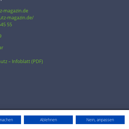
tz-magazin.de
hutz-magazin.de/
645 55
9
ar
utz – Infoblatt (PDF)
rmachen
Ablehnen
Nein, anpassen