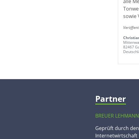
alle M
Tonwer
sowie 
Veröffent
Christia
Mittenwal
82467 Ga
Deutschl
Partner
BREUER LEHMANN
Geprüft durch de
Internetwirtschaft 