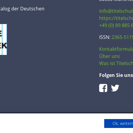
talog der Deutschen
info@titelschu
https://titelsc
+49 (0) 89 885 
ISSN:
2365-511
Kontaktformul
Über uns
Was ist Titelsch
Folgen Sie uns
Ok, weite