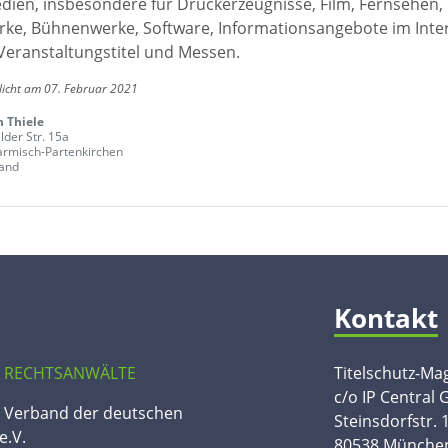
edien, insbesondere für Druckerzeugnisse, Film, Fernsehen,
ke, Bühnenwerke, Software, Informationsangebote im Inte
Veranstaltungstitel und Messen.
licht am 07. Februar 2021
n Thiele
der Str. 15a
rmisch-Partenkirchen
and
Kontakt
 RECHTSANWÄLTE
Titelschutz-Ma
c/o IP Central
n Verband der deutschen
Steinsdorfstr. 
e.V.
80538 Münche