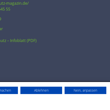
hutz-magazin.de/
645 55
9
ar
utz – Infoblatt (PDF)
rmachen
Ablehnen
Nein, anpassen