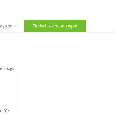
agazin
Titelschutz beantragen
beantragt:
n für