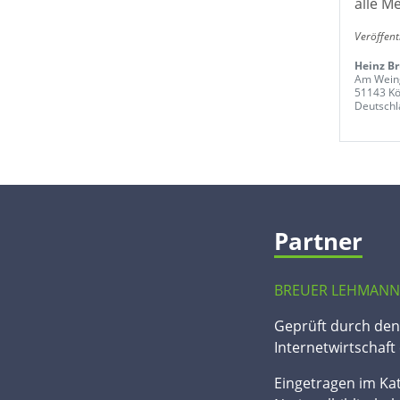
alle M
Veröffent
Heinz B
Am Weing
51143 Kö
Deutschl
Partner
BREUER LEHMANN
Geprüft durch de
Internetwirtschaft 
Eingetragen im Ka