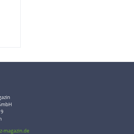
gazin
 GmbH
19
n
tz-magazin.de