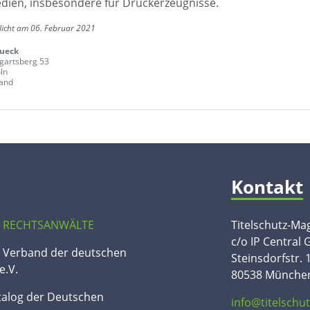
edien, insbesondere für Druckerzeugnisse.
licht am 06. Februar 2021
rueck
artsberg 53
ln
and
Kontakt
 RECHTSANWÄLTE
Titelschutz-Ma
c/o IP Central
n Verband der deutschen
Steinsdorfstr. 
e.V.
80538 Münche
talog der Deutschen
info@titelschu