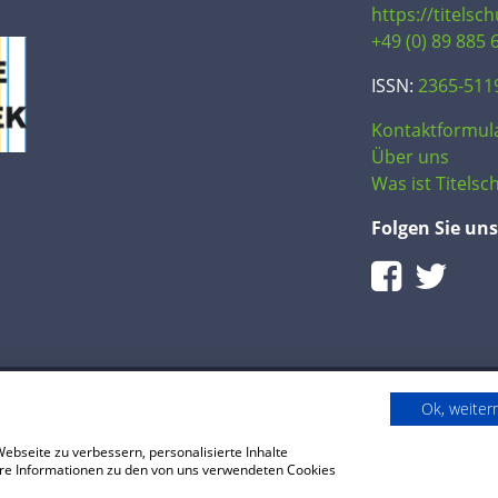
https://titelsc
+49 (0) 89 885 
ISSN:
2365-511
Kontaktformul
Über uns
Was ist Titelsch
Folgen Sie uns
Ok, weite
bseite zu verbessern, personalisierte Inhalte
reise
Impressum
tere Informationen zu den von uns verwendeten Cookies