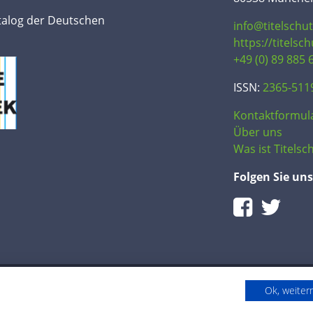
talog der Deutschen
info@titelschu
https://titelsc
+49 (0) 89 885 
ISSN:
2365-511
Kontaktformul
Über uns
Was ist Titelsch
Folgen Sie uns
Ok, weite