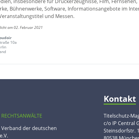
edien, insbesondere für Druckerzeugnisse, Film, Fernsehen,
ke, Bühnenwerke, Software, Informationsangebote im Inte
Veranstaltungstitel und Messen.
licht am 02. Februar 2021
oudoir
traße 10a
rlin
and
Kontakt
 RECHTSANWÄLTE
Titelschutz-Ma
c/o IP Central
n Verband der deutschen
Steinsdorfstr. 
e.V.
80538 Münche