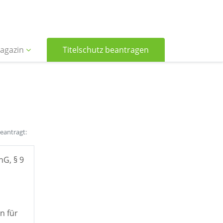
agazin
Titelschutz beantragen
beantragt:
hG, § 9
n für