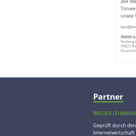
alle M
Tonwer
sowie 
Veröffent
INKED b
Vorbergs
10823 Be
Deutschl
Partner
BREUER LEHMANN
Geprüft durch de
Internetwirtschaft 