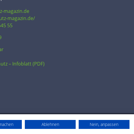
tz-magazin.de
hutz-magazin.de/
645 55
9
ar
utz – Infoblatt (PDF)
rmachen
Ablehnen
Nein, anpassen