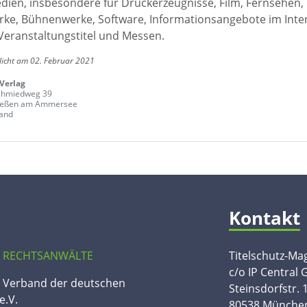
edien, insbesondere für Druckerzeugnisse, Film, Fernsehen,
ke, Bühnenwerke, Software, Informationsangebote im Inte
Veranstaltungstitel und Messen.
licht am 02. Februar 2021
-Verlag
chmiedweg 39
ießen am Ammersee
and
Kontakt
 RECHTSANWÄLTE
Titelschutz-Ma
c/o IP Central
n Verband der deutschen
Steinsdorfstr. 
e.V.
80538 Münche