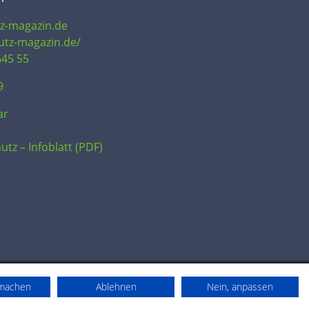
tz-magazin.de
hutz-magazin.de/
645 55
9
ar
utz – Infoblatt (PDF)
rmachen
Ablehnen
Nein, anpassen