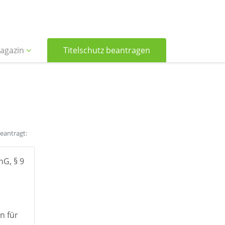
agazin
Titelschutz beantragen
beantragt:
hG, § 9
n für