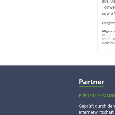
alle M
Tonwer
sowie 
Veröffent
Allgeier
Waffens
86911 D
Deutschl
Partner
BREUER LEHMANN
Geprüft durch de
Internetwirtschaft 