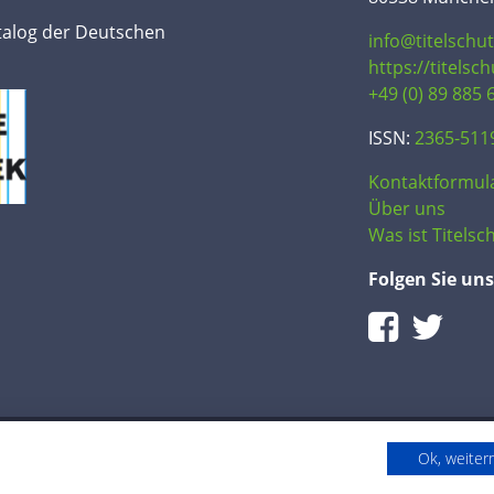
talog der Deutschen
info@titelschu
https://titelsc
+49 (0) 89 885 
ISSN:
2365-511
Kontaktformul
Über uns
Was ist Titelsch
Folgen Sie uns
Ok, weite