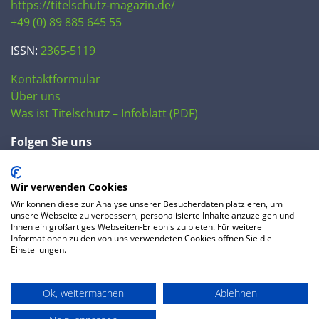
https://titelschutz-magazin.de/
+49 (0) 89 885 645 55
ISSN:
2365-5119
Kontaktformular
Über uns
Was ist Titelschutz – Infoblatt (PDF)
Folgen Sie uns
Wir verwenden Cookies
Wir können diese zur Analyse unserer Besucherdaten platzieren, um
unsere Webseite zu verbessern, personalisierte Inhalte anzuzeigen und
Ihnen ein großartiges Webseiten-Erlebnis zu bieten. Für weitere
Informationen zu den von uns verwendeten Cookies öffnen Sie die
Einstellungen.
© 2020 IP Central GmbH
Ok, weitermachen
Ablehnen
FAQ
Datenschutzerklärung
AGB
Preise
Impressum