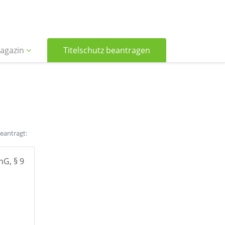
agazin
Titelschutz beantragen
beantragt:
hG, § 9