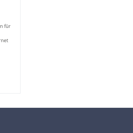
n für
rnet