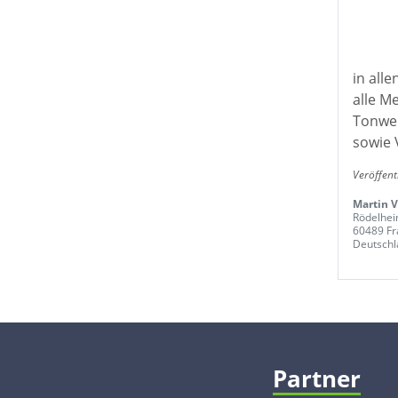
in all
alle M
Tonwer
sowie 
Veröffent
Martin V
Rödelhe
60489 Fr
Deutschl
Partner