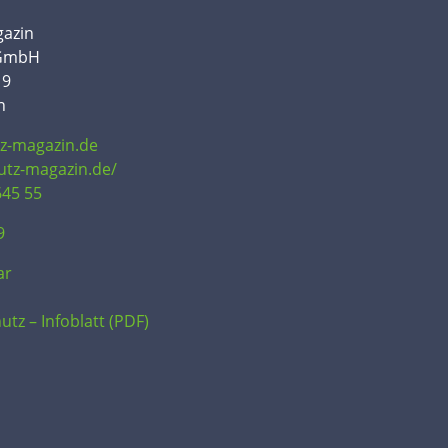
gazin
 GmbH
19
n
tz-magazin.de
hutz-magazin.de/
645 55
9
ar
utz – Infoblatt (PDF)