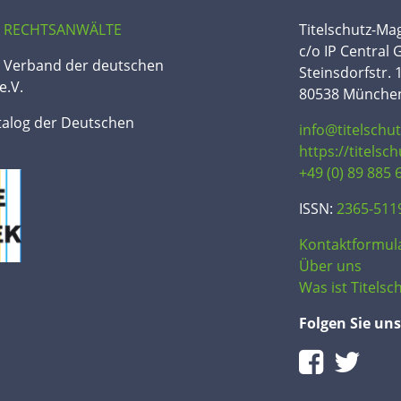
 RECHTSANWÄLTE
Titelschutz-Ma
c/o IP Central
n Verband der deutschen
Steinsdorfstr. 
e.V.
80538 Münche
talog der Deutschen
info@titelschu
https://titelsc
+49 (0) 89 885 
ISSN:
2365-511
Kontaktformul
Über uns
Was ist Titelsch
Folgen Sie uns