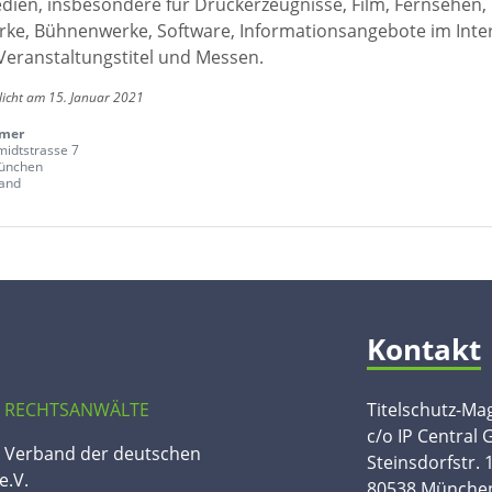
edien, insbesondere für Druckerzeugnisse, Film, Fernsehen,
ke, Bühnenwerke, Software, Informationsangebote im Inte
Veranstaltungstitel und Messen.
licht am 15. Januar 2021
imer
idtstrasse 7
ünchen
and
Kontakt
 RECHTSANWÄLTE
Titelschutz-Ma
c/o IP Central
n Verband der deutschen
Steinsdorfstr. 
e.V.
80538 Münche