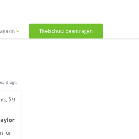
agazin
Titelschutz beantragen
beantragt:
hG, § 9
aylor
n für