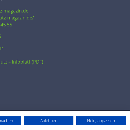
tz-magazin.de
hutz-magazin.de/
645 55
9
ar
utz – Infoblatt (PDF)
rmachen
Ablehnen
Nein, anpassen