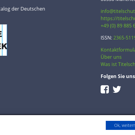
talog der Deutschen
info@titelschu
https://titelsc
+49 (0) 89 885 
ISSN:
2365-511
Kontaktformul
Über uns
Was ist Titelsch
Folgen Sie uns
Ok, weite