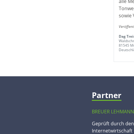
alle M
Tonwer
sowie 
Veröffent
Dag Tre
Waldschm
81545 M
Deutschl
Partner
BREUER LEHMANN
Geprüft durch de
Internetwirtschaft 