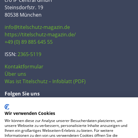
Steinsdorfstr. 19
80538 München
info@titelschutz-magazin.de
https://titelschutz-magazin.de/
+49 (0) 89 885 645 55
ISSN:
2365-5119
Kontaktformular
Über uns
Was ist Titelschutz – Infoblatt (PDF)
Folgen Sie uns
Wir verwenden Cookies
Wir können diese zur Analyse unserer Besucherdaten platzieren, um
unsere Webseite zu verbessern, personalisierte Inhalte anzuzeigen und
Ihnen ein großartiges Webseiten-Erlebnis zu bieten. Für weitere
Informationen zu den von uns verwendeten Cookies öffnen Sie die