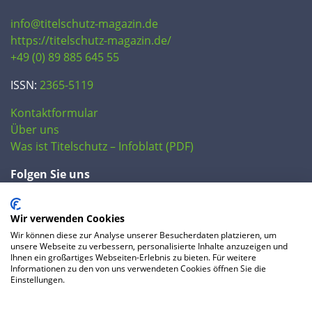
info@titelschutz-magazin.de
https://titelschutz-magazin.de/
+49 (0) 89 885 645 55
ISSN:
2365-5119
Kontaktformular
Über uns
Was ist Titelschutz – Infoblatt (PDF)
Folgen Sie uns
Wir verwenden Cookies
Wir können diese zur Analyse unserer Besucherdaten platzieren, um
unsere Webseite zu verbessern, personalisierte Inhalte anzuzeigen und
Ihnen ein großartiges Webseiten-Erlebnis zu bieten. Für weitere
Informationen zu den von uns verwendeten Cookies öffnen Sie die
Einstellungen.
© 2020 IP Central GmbH