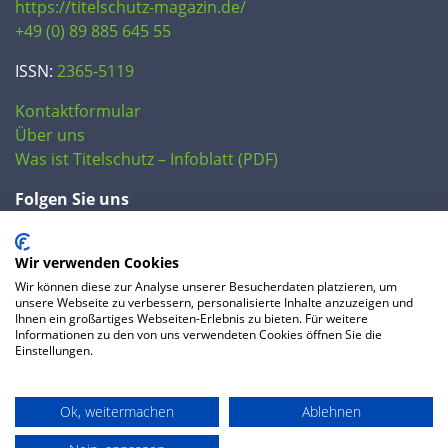
https://titelschutz-magazin.de/
+49 (0) 89 885 645 55
ISSN:
2365-5119
Kontaktformular
Über uns
Was ist Titelschutz – Infoblatt (PDF)
Folgen Sie uns
Wir verwenden Cookies
Wir können diese zur Analyse unserer Besucherdaten platzieren, um
unsere Webseite zu verbessern, personalisierte Inhalte anzuzeigen und
Ihnen ein großartiges Webseiten-Erlebnis zu bieten. Für weitere
Informationen zu den von uns verwendeten Cookies öffnen Sie die
Einstellungen.
© 2020 IP Central GmbH
Ok, weitermachen
Ablehnen
FAQ
Datenschutzerklärung
AGB
Preise
Impressum