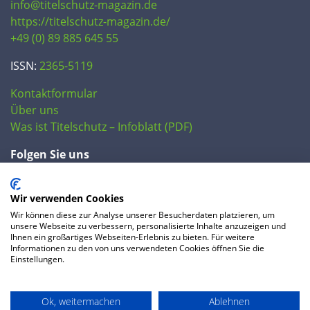
info@titelschutz-magazin.de
https://titelschutz-magazin.de/
+49 (0) 89 885 645 55
ISSN:
2365-5119
Kontaktformular
Über uns
Was ist Titelschutz – Infoblatt (PDF)
Folgen Sie uns
Wir verwenden Cookies
Wir können diese zur Analyse unserer Besucherdaten platzieren, um
unsere Webseite zu verbessern, personalisierte Inhalte anzuzeigen und
Ihnen ein großartiges Webseiten-Erlebnis zu bieten. Für weitere
Informationen zu den von uns verwendeten Cookies öffnen Sie die
Einstellungen.
© 2020 IP Central GmbH
Ok, weitermachen
Ablehnen
FAQ
Datenschutzerklärung
AGB
Preise