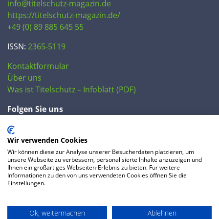
info@titelschutz-magazin.de
https://titelschutz-magazin.de/
+49 (0) 89 885 645 55
ISSN:
2365-5119
Kontaktformular
Über uns
Was ist Titelschutz – Infoblatt (PDF)
Folgen Sie uns
Wir verwenden Cookies
Wir können diese zur Analyse unserer Besucherdaten platzieren, um
unsere Webseite zu verbessern, personalisierte Inhalte anzuzeigen und
Ihnen ein großartiges Webseiten-Erlebnis zu bieten. Für weitere
Informationen zu den von uns verwendeten Cookies öffnen Sie die
Einstellungen.
© 2020 IP Central GmbH
Ok, weitermachen
Ablehnen
FAQ
Datenschutzerklärung
AGB
Preise