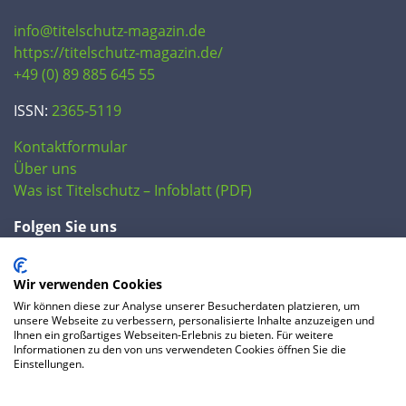
info@titelschutz-magazin.de
https://titelschutz-magazin.de/
+49 (0) 89 885 645 55
ISSN:
2365-5119
Kontaktformular
Über uns
Was ist Titelschutz – Infoblatt (PDF)
Folgen Sie uns
Wir verwenden Cookies
Wir können diese zur Analyse unserer Besucherdaten platzieren, um
unsere Webseite zu verbessern, personalisierte Inhalte anzuzeigen und
Ihnen ein großartiges Webseiten-Erlebnis zu bieten. Für weitere
Informationen zu den von uns verwendeten Cookies öffnen Sie die
Einstellungen.
© 2020 IP Central GmbH