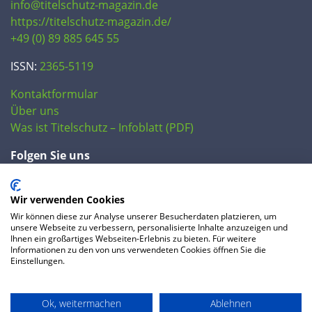
info@titelschutz-magazin.de
https://titelschutz-magazin.de/
+49 (0) 89 885 645 55
ISSN:
2365-5119
Kontaktformular
Über uns
Was ist Titelschutz – Infoblatt (PDF)
Folgen Sie uns
Wir verwenden Cookies
Wir können diese zur Analyse unserer Besucherdaten platzieren, um
unsere Webseite zu verbessern, personalisierte Inhalte anzuzeigen und
Ihnen ein großartiges Webseiten-Erlebnis zu bieten. Für weitere
Informationen zu den von uns verwendeten Cookies öffnen Sie die
Einstellungen.
© 2020 IP Central GmbH
Ok, weitermachen
Ablehnen
FAQ
Datenschutzerklärung
AGB
Preise