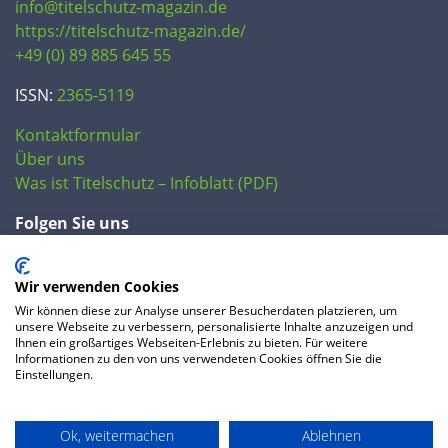
info@titelschutz-magazin.de
https://titelschutz-magazin.de/
+49 (0) 89 885 645 55
ISSN:
2365-5119
Kontaktformular
Über uns
Was ist Titelschutz – Infoblatt (PDF)
Folgen Sie uns
Wir verwenden Cookies
Wir können diese zur Analyse unserer Besucherdaten platzieren, um
unsere Webseite zu verbessern, personalisierte Inhalte anzuzeigen und
Ihnen ein großartiges Webseiten-Erlebnis zu bieten. Für weitere
Informationen zu den von uns verwendeten Cookies öffnen Sie die
Einstellungen.
© 2020 IP Central GmbH
Ok, weitermachen
Ablehnen
FAQ
Datenschutzerklärung
AGB
Preise