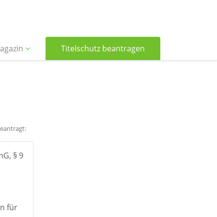
agazin
Titelschutz beantragen
beantragt:
hG, § 9
n für