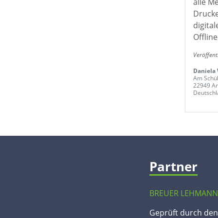
alle M
Drucke
digita
Offline
Veröffent
Daniela
Am Schü
22949 A
Deutschl
Partner
BREUER LEHMANN
Geprüft durch de