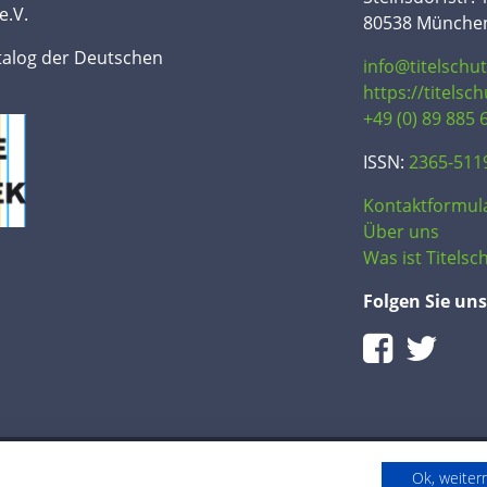
e.V.
80538 Münche
talog der Deutschen
info@titelschu
https://titelsc
+49 (0) 89 885 
ISSN:
2365-511
Kontaktformul
Über uns
Was ist Titelsch
Folgen Sie uns
Ok, weite