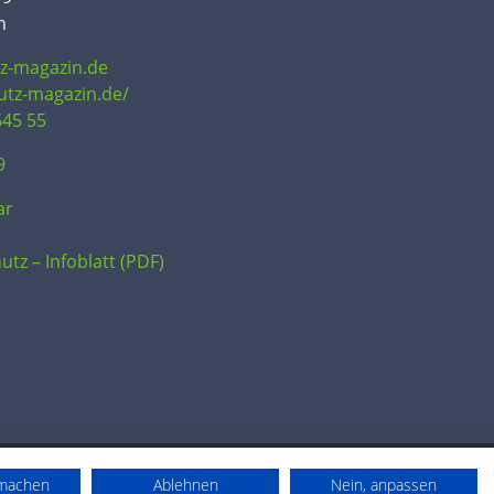
n
tz-magazin.de
hutz-magazin.de/
645 55
9
ar
utz – Infoblatt (PDF)
rmachen
Ablehnen
Nein, anpassen