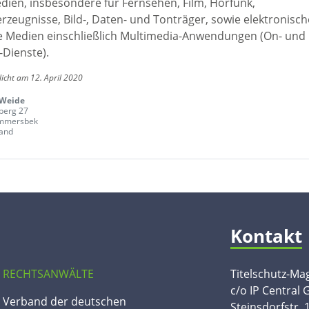
edien, insbesondere für Fernsehen, Film, Hörfunk,
rzeugnisse, Bild-, Daten- und Tonträger, sowie elektronisc
le Medien einschließlich Multimedia-Anwendungen (On- und
-Dienste).
licht am 12. April 2020
 Weide
berg 27
mmersbek
and
Kontakt
 RECHTSANWÄLTE
Titelschutz-Ma
c/o IP Central
n Verband der deutschen
Steinsdorfstr. 