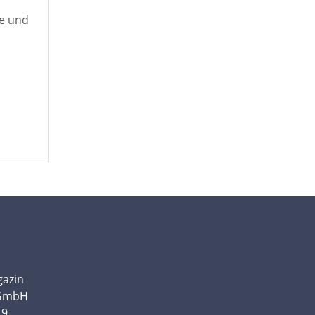
he und
gazin
 GmbH
19