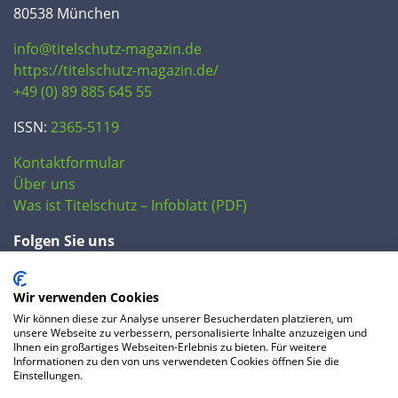
80538 München
info@titelschutz-magazin.de
https://titelschutz-magazin.de/
+49 (0) 89 885 645 55
ISSN:
2365-5119
Kontaktformular
Über uns
Was ist Titelschutz – Infoblatt (PDF)
Folgen Sie uns
Wir verwenden Cookies
Wir können diese zur Analyse unserer Besucherdaten platzieren, um
unsere Webseite zu verbessern, personalisierte Inhalte anzuzeigen und
Ihnen ein großartiges Webseiten-Erlebnis zu bieten. Für weitere
Informationen zu den von uns verwendeten Cookies öffnen Sie die
Einstellungen.