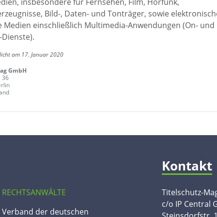
edien, insbesondere für Fernsehen, Film, Hörfunk,
rzeugnisse, Bild-, Daten- und Tonträger, sowie elektronisc
le Medien einschließlich Multimedia-Anwendungen (On- und
-Dienste).
licht am 17. Januar 2020
lag GmbH
, 36
rlin
and
Kontakt
 RECHTSANWÄLTE
Titelschutz-Ma
c/o IP Central
n Verband der deutschen
Steinsdorfstr. 