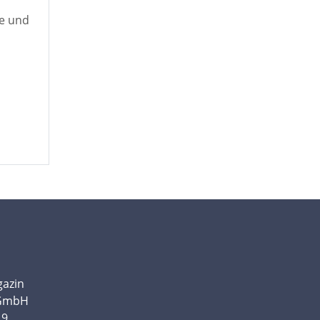
he und
gazin
 GmbH
19