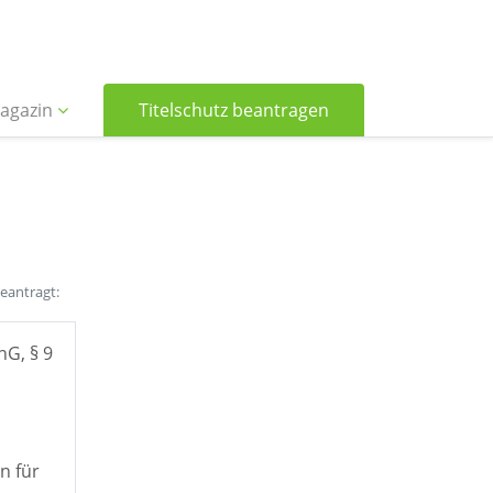
agazin
Titelschutz beantragen
beantragt:
hG, § 9
n für