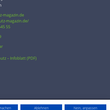
n
tz-magazin.de
hutz-magazin.de/
645 55
9
ar
utz – Infoblatt (PDF)
rmachen
Ablehnen
Nein, anpassen