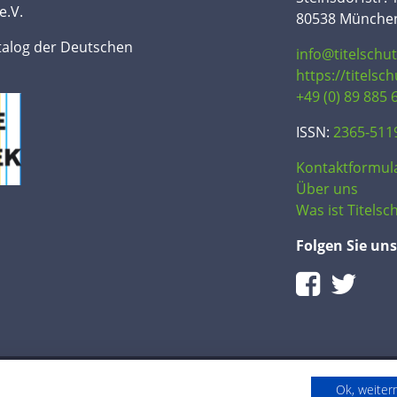
e.V.
80538 Münche
talog der Deutschen
info@titelschu
https://titelsc
+49 (0) 89 885 
ISSN:
2365-511
Kontaktformul
Über uns
Was ist Titelsch
Folgen Sie uns
Ok, weite