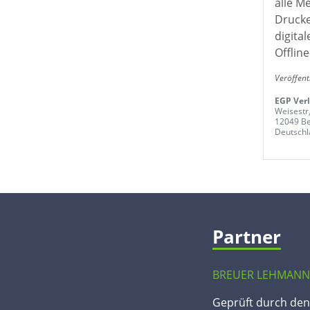
alle M
Drucke
digita
Offline
Veröffent
EGP Ver
Weisestr
12049 Be
Deutschl
Partner
BREUER LEHMANN
Geprüft durch de