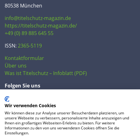
80538 München
info@titelschutz-magazin.de
https://titelschutz-magazin.de/
+49 (0) 89 885 645 55
ISSN:
2365-5119
Kontaktformular
Über uns
Was ist Titelschutz – Infoblatt (PDF)
Folgen Sie uns
Wir verwenden Cookies
Wir können diese zur Analyse unserer Besucherdaten platzieren, um
unsere Webseite zu verbessern, personalisierte Inhalte anzuzeigen und
Ihnen ein großartiges Webseiten-Erlebnis zu bieten. Für weitere
Informationen zu den von uns verwendeten Cookies öffnen Sie die
Einstellungen.