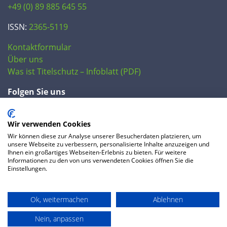
+49 (0) 89 885 645 55
ISSN:
2365-5119
Kontaktformular
Über uns
Was ist Titelschutz – Infoblatt (PDF)
Folgen Sie uns
Wir verwenden Cookies
Wir können diese zur Analyse unserer Besucherdaten platzieren, um
unsere Webseite zu verbessern, personalisierte Inhalte anzuzeigen und
Ihnen ein großartiges Webseiten-Erlebnis zu bieten. Für weitere
Informationen zu den von uns verwendeten Cookies öffnen Sie die
Einstellungen.
© 2020 IP Central GmbH
Ok, weitermachen
Ablehnen
FAQ
Datenschutzerklärung
AGB
Preise
Impressum
Nein, anpassen