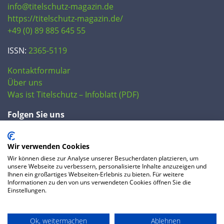
info@titelschutz-magazin.de
https://titelschutz-magazin.de/
+49 (0) 89 885 645 55
ISSN:
2365-5119
Kontaktformular
Über uns
Was ist Titelschutz – Infoblatt (PDF)
Folgen Sie uns
Wir verwenden Cookies
Wir können diese zur Analyse unserer Besucherdaten platzieren, um
unsere Webseite zu verbessern, personalisierte Inhalte anzuzeigen und
Ihnen ein großartiges Webseiten-Erlebnis zu bieten. Für weitere
Informationen zu den von uns verwendeten Cookies öffnen Sie die
Einstellungen.
© 2020 IP Central GmbH
Ok, weitermachen
Ablehnen
FAQ
Datenschutzerklärung
AGB
Preise