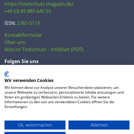
https://titelschutz-magazin.de/
+49 (0) 89 885 645 55
ISSN:
2365-5119
Kontaktformular
Über uns
Was ist Titelschutz – Infoblatt (PDF)
Folgen Sie uns
Wir verwenden Cookies
Wir können diese zur Analyse unserer Besucherdaten platzieren, um
unsere Webseite zu verbessern, personalisierte Inhalte anzuzeigen und
Ihnen ein großartiges Webseiten-Erlebnis zu bieten. Für weitere
Informationen zu den von uns verwendeten Cookies öffnen Sie die
Einstellungen.
© 2020 IP Central GmbH
Ok, weitermachen
Ablehnen
FAQ
Datenschutzerklärung
AGB
Preise
Impressum